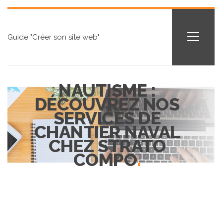
Guide "Créer son site web"
NAUTISME :
DÉCOUVREZ NOS
SERVICES DE
CHANTIER NAVAL
CHEZ STRATO
COMPO
.